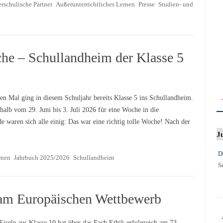
rschulische Partner
Außerunterrichtliches Lernen
Presse
Studien- und
he – Schullandheim der Klasse 5
en Mal ging in diesem Schuljahr bereits Klasse 5 ins Schullandheim.
halb vom 29. Juni bis 3. Juli 2026 für eine Woche in die
waren sich alle einig: Das war eine richtig tolle Woche! Nach der
J
D
rnen
Jahrbuch 2025/2026
Schullandheim
S
 am Europäischen Wettbewerb
Eisele aus Klasse 10 hat über das Fach Ethik erfolgreich am 73.