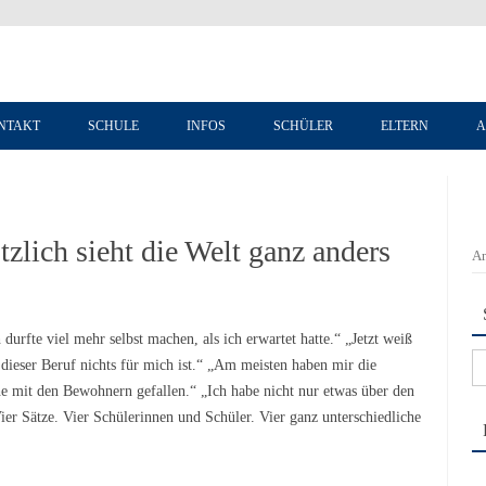
Zum Inhalt springen
NTAKT
SCHULE
INFOS
SCHÜLER
ELTERN
A
zlich sieht die Welt ganz anders
An
fte viel mehr selbst machen, als ich erwartet hatte.“ „Jetzt weiß
Su
 dieser Beruf nichts für mich ist.“ „Am meisten haben mir die
na
e mit den Bewohnern gefallen.“ „Ich habe nicht nur etwas über den
ier Sätze. Vier Schülerinnen und Schüler. Vier ganz unterschiedliche