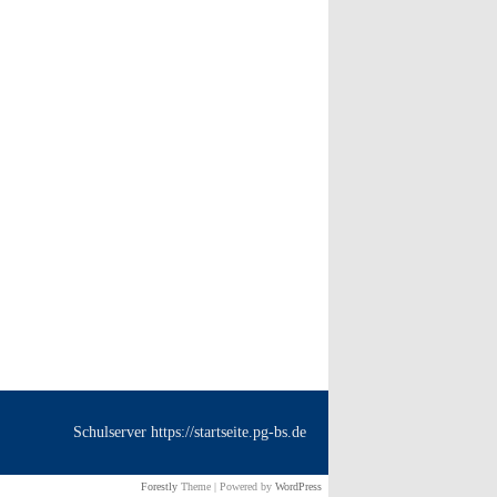
Schulserver https://startseite.pg-bs.de
Forestly
Theme | Powered by
WordPress