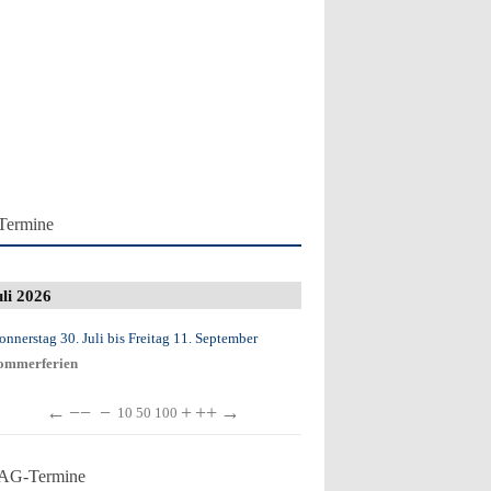
Termine
uli 2026
onnerstag 30. Juli
bis
Freitag 11. September
ommerferien
←
−−
−
+
++
→
10
50
100
AG-Termine