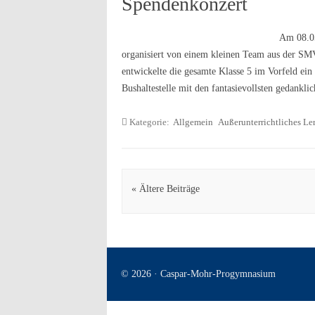
Spendenkonzert
Am 08.05
organisiert von einem kleinen Team aus der SMV
entwickelte die gesamte Klasse 5 im Vorfeld ein 
Bushaltestelle mit den fantasievollsten gedank
Kategorie:
Allgemein
Außerunterrichtliches Le
Artikel Navigation
« Ältere Beiträge
© 2026 · Caspar-Mohr-Progymnasium