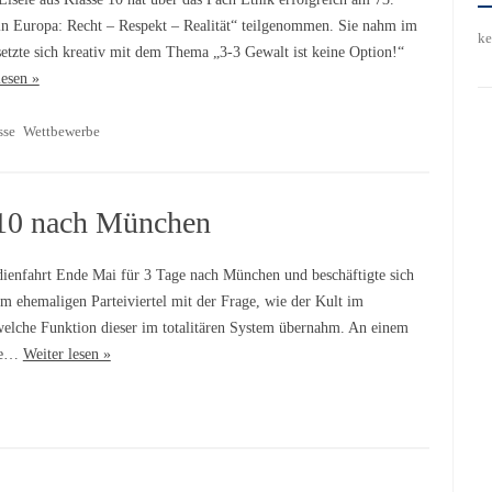
n Europa: Recht – Respekt – Realität“ teilgenommen. Sie nahm im
ke
 setzte sich kreativ mit dem Thema „3-3 Gewalt ist keine Option!“
lesen »
sse
Wettbewerbe
e 10 nach München
enfahrt Ende Mai für 3 Tage nach München und beschäftigte sich
m ehemaligen Parteiviertel mit der Frage, wie der Kult im
welche Funktion dieser im totalitären System übernahm. An einem
die…
Weiter lesen »