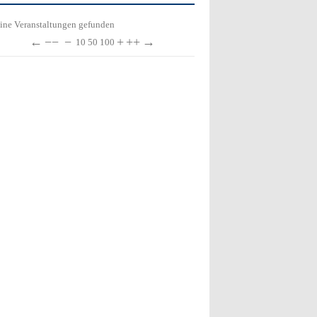
ine Veranstaltungen gefunden
←
−−
−
+
++
→
10
50
100