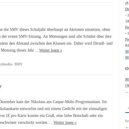
(8
Di
- 
1
Fr
n die SMV dieses Schuljahr überhaupt an Aktionen umsetzen, ohne
- 
n der ersten SMV-Sitzung. An Mottotagen sind alle Schüler über ihre
Fr
tzdem den Abstand zwischen den Klassen ein. Daher wird Dirndl- und
Kl
e Mottotag dieses Jahr…
Weiter lesen »
Mo
Mo
eifendes
SMV
O
Mo
Ok
V
←
ezember kam der Nikolaus ans Caspar-Mohr-Progymnasium. Im
ikolauskarte entworfen und mit einem Gedicht mit der einmaligen
on 1€ pro Karte konnte ein Gruß, eine liebe Botschaft oder ein
ke
Geschwister verschickt werden….
Weiter lesen »
←