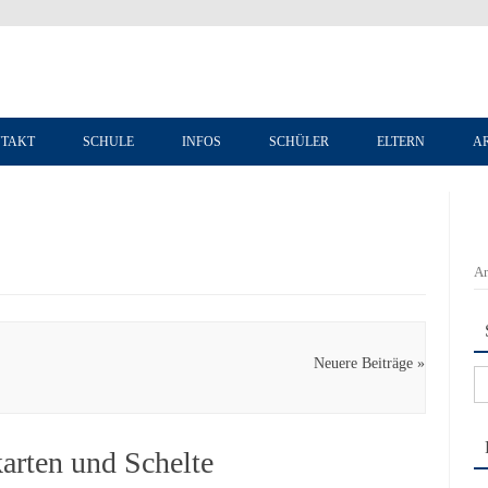
Zum Inhalt springen
TAKT
SCHULE
INFOS
SCHÜLER
ELTERN
A
An
Neuere Beiträge »
Su
na
arten und Schelte