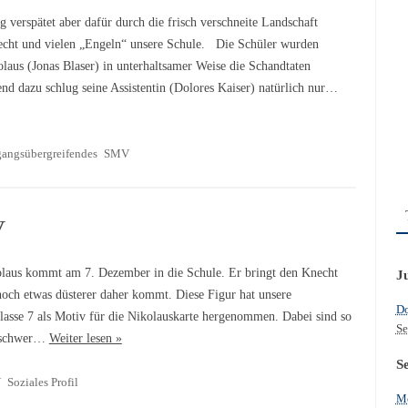
g verspätet aber dafür durch die frisch verschneite Landschaft
echt und vielen „Engeln“ unsere Schule. Die Schüler wurden
olaus (Jonas Blaser) in unterhaltsamer Weise die Schandtaten
nd dazu schlug seine Assistentin (Dolores Kaiser) natürlich nur…
gangsübergreifendes
SMV
V
laus kommt am 7. Dezember in die Schule. Er bringt den Knecht
J
och etwas düsterer daher kommt. Diese Figur hat unsere
Do
lasse 7 als Motiv für die Nikolauskarte hergenommen. Dabei sind so
Se
l schwer…
Weiter lesen »
S
V
Soziales Profil
Mo