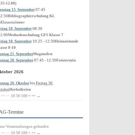
.35-12.00)
enstag 15. September
07:45
12:50
Bibliographierschulung Kl.
Klassenzimmer
0
eitag 18. September
08:30
12:00
Methodenschulung GFS Klasse 7
eitag 18. September
10:25
- 12:50
Heimatstunde
asse 8-10
ntag 21. September
Magnusfest
ntag 28. September
07:45
- 12:50
Fototermin
ktober 2026
ntag 26. Oktober
bis
Freitag 30.
tober
Herbstferien
−−
−
10
50
100
+
++
→
AG-Termine
ine Veranstaltungen gefunden
−−
−
10
50
100
+
++
→