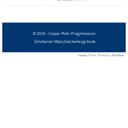
© 2026 · Caspar-Mohr-Progymnasium
Schulserver https://startseite.pg-bs.de
Forestly
Theme | Powered by
WordPress