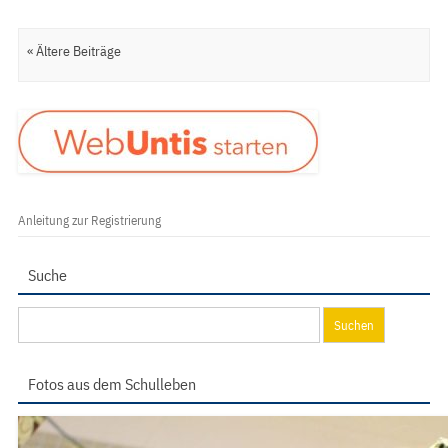
Artikel Navigation
« Ältere Beiträge
Anleitung zur Registrierung
Suche
Suchen
nach:
Fotos aus dem Schulleben