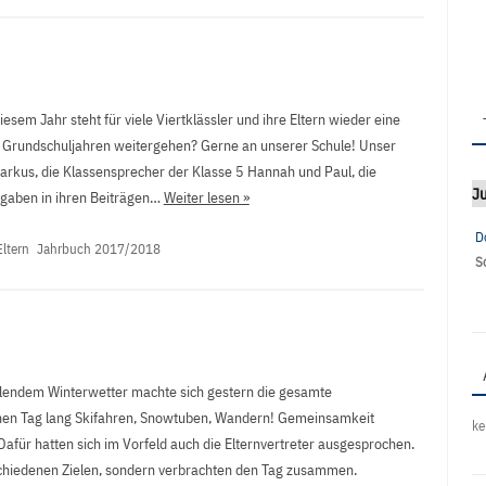
iesem Jahr steht für viele Viertklässler und ihre Eltern wieder eine
 Grundschuljahren weitergehen? Gerne an unserer Schule! Unser
arkus, die Klassensprecher der Klasse 5 Hannah und Paul, die
Ju
 gaben in ihren Beiträgen…
Weiter lesen »
D
Eltern
Jahrbuch 2017/2018
S
hlendem Winterwetter machte sich gestern die gesamte
nen Tag lang Skifahren, Snowtuben, Wandern! Gemeinsamkeit
ke
 Dafür hatten sich im Vorfeld auch die Elternvertreter ausgesprochen.
chiedenen Zielen, sondern verbrachten den Tag zusammen.