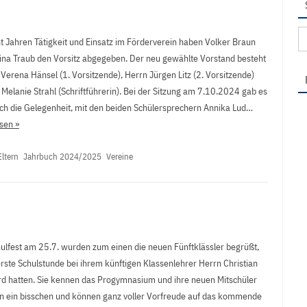
Su
t Jahren Tätigkeit und Einsatz im Förderverein haben Volker Braun
na
ina Traub den Vorsitz abgegeben. Der neu gewählte Vorstand besteht
Verena Hänsel (1. Vorsitzende), Herrn Jürgen Litz (2. Vorsitzende)
Melanie Strahl (Schriftführerin). Bei der Sitzung am 7.10.2024 gab es
ich die Gelegenheit, mit den beiden Schülersprechern Annika Lud…
sen »
Eltern
Jahrbuch 2024/2025
Vereine
ulfest am 25.7. wurden zum einen die neuen Fünftklässler begrüßt,
erste Schulstunde bei ihrem künftigen Klassenlehrer Herrn Christian
d hatten. Sie kennen das Progymnasium und ihre neuen Mitschüler
n ein bisschen und können ganz voller Vorfreude auf das kommende