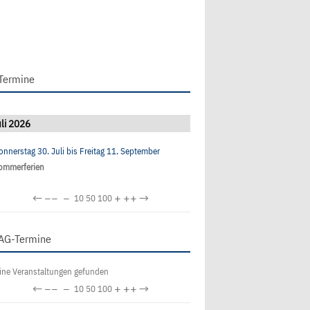
Termine
li 2026
onnerstag 30. Juli
bis
Freitag 11. September
ommerferien
←
−−
−
+
++
→
10
50
100
AG-Termine
ine Veranstaltungen gefunden
←
−−
−
+
++
→
10
50
100