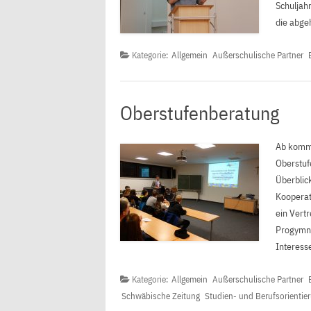
Schuljah
die abge
Kategorie:
Allgemein
Außerschulische Partner
Oberstufenberatung
Ab komme
Oberstuf
Überblic
Kooperat
ein Vert
Progymna
Interes
Kategorie:
Allgemein
Außerschulische Partner
Schwäbische Zeitung
Studien- und Berufsorientie