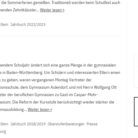
r die Sommerferien genießen. Traditionell werden beim Schulfest auch
henden Zehntklässler…
Weiter lesen »
Eltern
Jahrbuch 2022/2023
ndem Schuljahr ändert sich eine ganze Menge in der gymnasialen
e in Baden-Württemberg. Um Schülern und interessierten Eltern einen
k zu geben, waren vergangenen Montag Vertreter der
ionsschule, dem Gymnasium Aulendorf, und mit Herrn Wolfgang Ott
reter der beruflichen Gymnasien zu Gast im Caspar-Mohr-
sium. Die Reform der Kursstufe berücksichtigt wieder stärker die
sensausbildung…
Weiter lesen »
Eltern
Jahrbuch 2018/2019
Oberstufenberatungen
Presse
rung