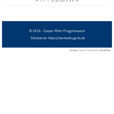
←
−−
−
+
++
→
10
50
100
© 2026 · Caspar-Mohr-Progymnasium
Schulserver https://startseite.pg-bs.de
Forestly
Theme | Powered by
WordPress